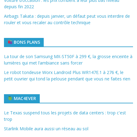
Voiture d’occasion : les prix tombent à leur plus bas niveau
depuis fin 2022
Airbags Takata : depuis janvier, un défaut peut vous interdire de
rouler et vous recaler au contrôle technique
BONS PLANS
La tour de son Samsung MX-ST50F à 299 €, la grosse enceinte à
lumières qui met l’ambiance sans forcer
Le robot tondeuse Worx Landroid Plus WR147E.1 à 276 €, le
petit ouvrier qui tond la pelouse pendant que vous ne faites rien
MAC4EVER
Le Texas suspend tous les projets de data centers : trop c'est
trop
Starlink Mobile aura aussi un réseau au sol