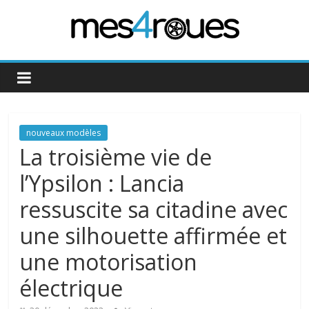
Passer
au
contenu
Mes4Roues
nouveaux modèles
La troisième vie de
l’Ypsilon : Lancia
ressuscite sa citadine avec
une silhouette affirmée et
une motorisation
électrique