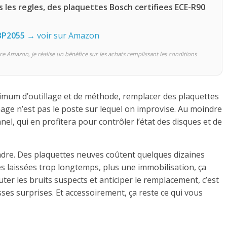
les regles, des plaquettes Bosch certifiees ECE-R90
BP2055
→ voir sur Amazon
re Amazon, je réalise un bénéfice sur les achats remplissant les conditions
inimum d’outillage et de méthode, remplacer des plaquettes
nage n’est pas le poste sur lequel on improvise. Au moindre
el, qui en profitera pour contrôler l’état des disques et de
tendre. Des plaquettes neuves coûtent quelques dizaines
es laissées trop longtemps, plus une immobilisation, ça
uter les bruits suspects et anticiper le remplacement, c’est
sses surprises. Et accessoirement, ça reste ce qui vous