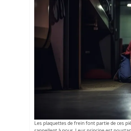
Les plaquettes de frein font partie de ces p
rappellent à nous. Leur principe est pourta