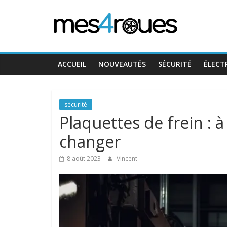
Passer
Mes4Roues
au
contenu
ACCUEIL
NOUVEAUTÉS
SÉCURITÉ
ÉLECT
sécurité
Plaquettes de frein : à
changer
8 août 2023
Vincent