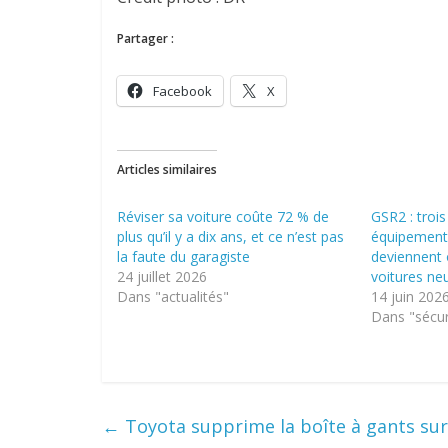
Partager :
Facebook
X
Articles similaires
Réviser sa voiture coûte 72 % de
GSR2 : troi
plus qu’il y a dix ans, et ce n’est pas
équipements
la faute du garagiste
deviennent o
24 juillet 2026
voitures neu
Dans "actualités"
14 juin 202
Dans "sécur
←
Toyota supprime la boîte à gants sur s