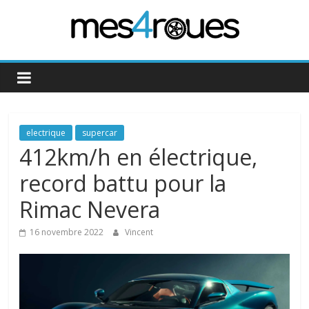
Passer
au
contenu
Mes4Roues
electrique
supercar
412km/h en électrique,
record battu pour la
Rimac Nevera
16 novembre 2022
Vincent