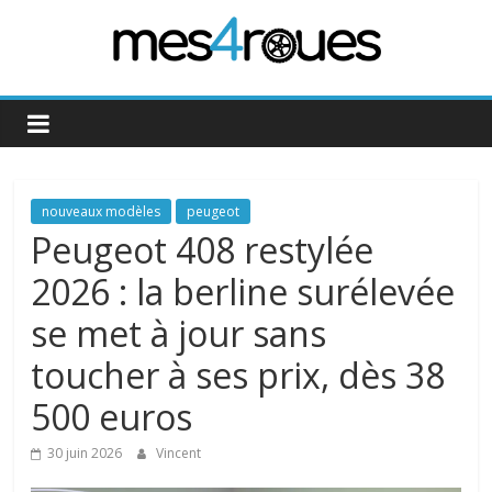
Passer
au
contenu
Mes4Roues
nouveaux modèles
peugeot
Peugeot 408 restylée
2026 : la berline surélevée
se met à jour sans
toucher à ses prix, dès 38
500 euros
30 juin 2026
Vincent