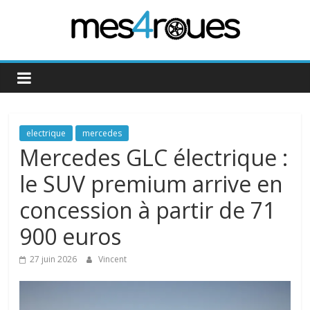
Passer
au
contenu
Mes4Roues
electrique
mercedes
Mercedes GLC électrique :
le SUV premium arrive en
concession à partir de 71
900 euros
27 juin 2026
Vincent