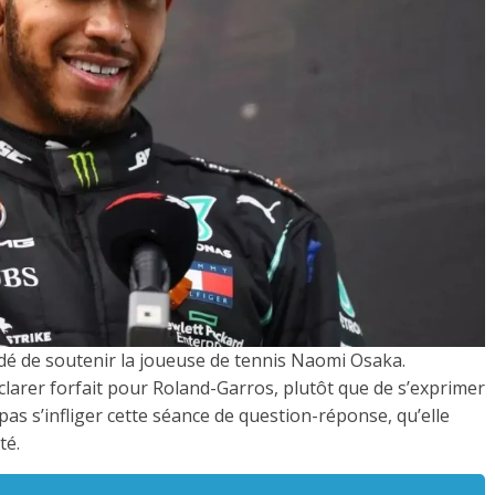
dé de soutenir la joueuse de tennis Naomi Osaka.
clarer forfait pour Roland-Garros, plutôt que de s’exprimer
 pas s’infliger cette séance de question-réponse, qu’elle
té.