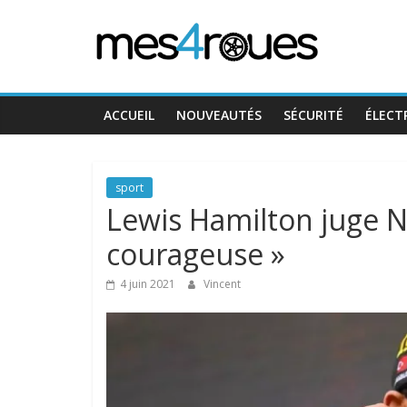
Passer
Mes4Roues
au
contenu
ACCUEIL
NOUVEAUTÉS
SÉCURITÉ
ÉLECT
sport
Lewis Hamilton juge 
courageuse »
4 juin 2021
Vincent