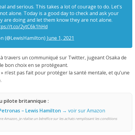
real and serious. This takes a lot of courage to do. Let's
ot alone. Today is a good day to check and ask your
y are doing and let them know they are not alone.
tps://t.co/2ytC6k1hHd
on (@LewisHamilton)
June 1, 2021
r à travers un communiqué sur Twitter, jugeant Osaka de
 le bon choix en se protégeant.
 » n’est pas fait pour protéger la santé mentale, et qu’une
.
u pilote britannique :
etronas – Lewis Hamilton
→ voir sur Amazon
re Amazon, je réalise un bénéfice sur les achats remplissant les conditions