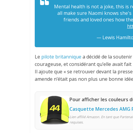
Mental health is not a joke, this is 
all make sure Naomi knows she's n
friends and loved ones how the
ht
— Lewis Hamilt
Le
pilote britannique
a décidé de la souteni
courageuse, et considérant qu’elle avait fait
Il ajoute que « se retrouver devant la presse
amende n’était pas non plus une bonne idée
Pour afficher les couleurs d
Casquette Mercedes AMG P
Lien affilié Amazon. En tant que Partenai
requises.