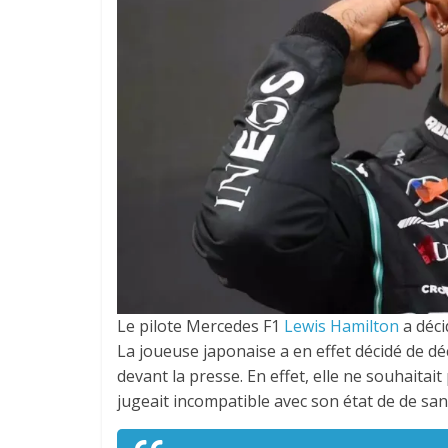
Le pilote Mercedes F1
Lewis Hamilton
a déci
La joueuse japonaise a en effet décidé de dé
devant la presse. En effet, elle ne souhaitait
jugeait incompatible avec son état de de san