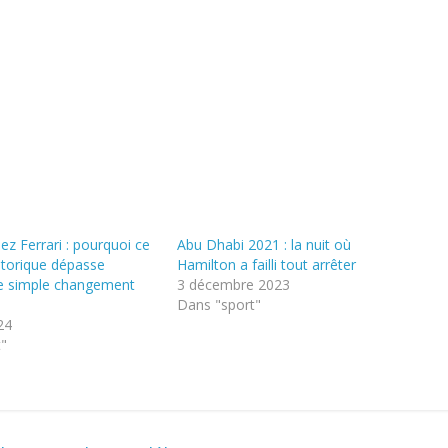
ez Ferrari : pourquoi ce
Abu Dhabi 2021 : la nuit où
istorique dépasse
Hamilton a failli tout arrêter
le simple changement
3 décembre 2023
Dans "sport"
24
t"