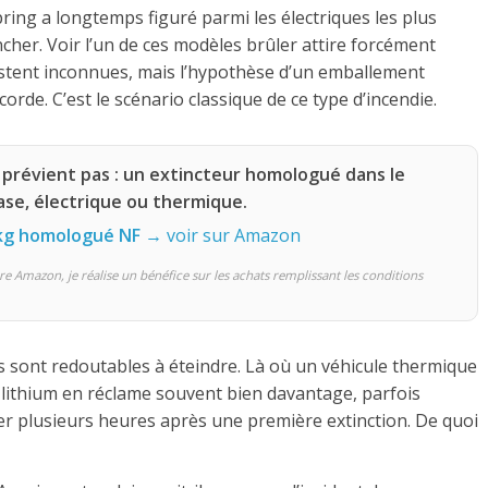
pring a longtemps figuré parmi les électriques les plus
cher. Voir l’un de ces modèles brûler attire forcément
restent inconnues, mais l’hypothèse d’un emballement
corde. C’est le scénario classique de ce type d’incendie.
 prévient pas : un extincteur homologué dans le
base, électrique ou thermique.
 kg homologué NF
→ voir sur Amazon
re Amazon, je réalise un bénéfice sur les achats remplissant les conditions
ils sont redoutables à éteindre. Là où un véhicule thermique
lithium en réclame souvent bien davantage, parfois
umer plusieurs heures après une première extinction. De quoi