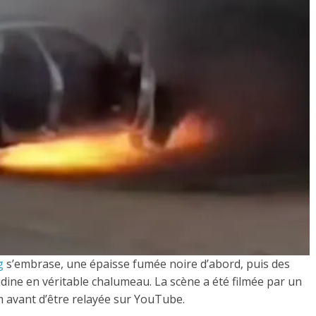
g
s’embrase, une épaisse fumée noire d’abord, puis des
adine en véritable chalumeau. La scène a été filmée par un
 avant d’être relayée sur YouTube.