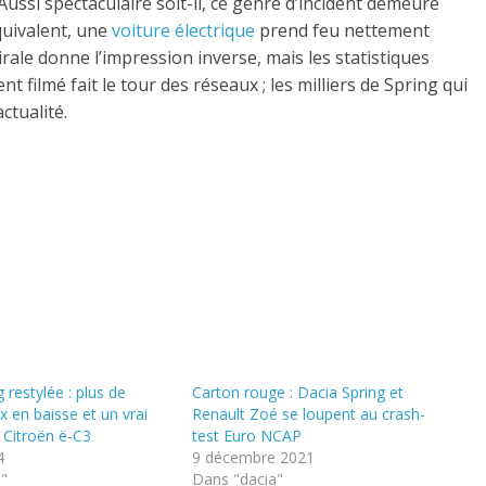
Aussi spectaculaire soit-il, ce genre d’incident demeure
quivalent, une
voiture électrique
prend feu nettement
ale donne l’impression inverse, mais les statistiques
filmé fait le tour des réseaux ; les milliers de Spring qui
ctualité.
 restylée : plus de
Carton rouge : Dacia Spring et
x en baisse et un vrai
Renault Zoé se loupent au crash-
a Citroën ë-C3
test Euro NCAP
4
9 décembre 2021
a"
Dans "dacia"