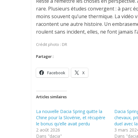
Reste à remettre les choses en perspective. 
rare. Plusieurs études convergent : à parc é
moins souvent qu’une thermique. La vidéo vir
racontent une autre histoire. Un embrasement 
roulent sans incident, elles, ne font jamais l’a
Crédit photo : DR
Partager :
Facebook
X
Articles similaires
La nouvelle Dacia Spring quitte la
Dacia Spring
Chine pour la Slovénie, et récupère
chevaux, pri
le bonus qu’elle avait perdu
duel avec l
2 août 2026
3 mars 202
Dans "dacia"
Dans "daci