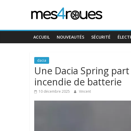
Passer
Mes4Roues
au
contenu
ACCUEIL
NOUVEAUTÉS
SÉCURITÉ
ÉLECT
dacia
Une Dacia Spring part 
incendie de batterie
10 décembre 2025
Vincent