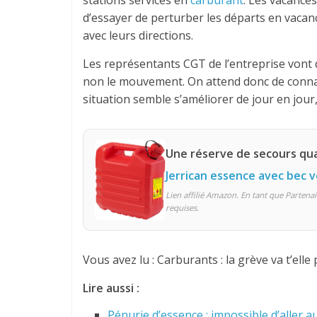
stations services en
carburant
. Les vacances
d’essayer de perturber les départs en vacan
avec leurs directions.
Les représentants CGT de l’entreprise vont 
non le mouvement. On attend donc de connai
situation semble s’améliorer de jour en jour,
Une réserve de secours qua
Jerrican essence avec bec 
Lien affilié Amazon. En tant que Partenai
requises.
Vous avez lu : Carburants : la grève va t’ell
Lire aussi :
Pénurie d’essence : impossible d’aller a