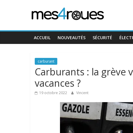
Passer
Mes4Roues
au
contenu
ACCUEIL
NOUVEAUTÉS
SÉCURITÉ
ÉLECT
carburant
Carburants : la grève 
vacances ?
19 octobre 2022
Vincent