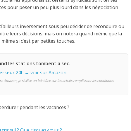
 scolaires approchants, certains syndicats sont tentés
ces pour peser un peu plus lourd dans les négociation
d’ailleurs inversement sous peu décider de reconduire ou
tre leurs décisions, mais on notera quand même que la
 même si c’est par petites touches.
nd les stations tombent à sec.
verseur 20L
→ voir sur Amazon
re Amazon, je réalise un bénéfice sur les achats remplissant les conditions
e perdurer pendant les vacances ?
u travail ? Que risquez-vous ?