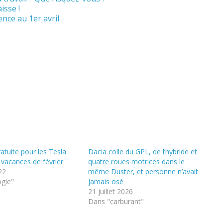
isse !
sence au 1er avril
atuite pour les Tesla
Dacia colle du GPL, de l’hybride et
 vacances de février
quatre roues motrices dans le
22
même Duster, et personne n’avait
ogie"
jamais osé
21 juillet 2026
Dans "carburant"