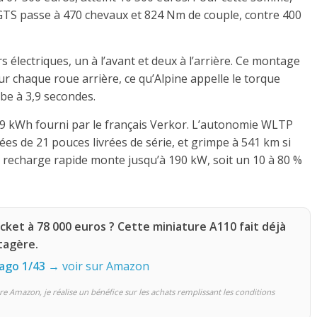
 GTS passe à 470 chevaux et 824 Nm de couple, contre 400
rs électriques, un à l’avant et deux à l’arrière. Ce montage
ur chaque roue arrière, ce qu’Alpine appelle le torque
mbe à 3,9 secondes.
89 kWh fourni par le français Verkor. L’autonomie WLTP
es de 21 pouces livrées de série, et grimpe à 541 km si
 recharge rapide monte jusqu’à 190 kW, soit un 10 à 80 %
icket à 78 000 euros ? Cette miniature A110 fait déjà
étagère.
ago 1/43
→ voir sur Amazon
re Amazon, je réalise un bénéfice sur les achats remplissant les conditions