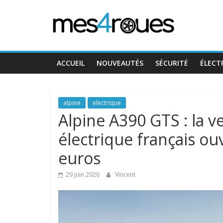
Passer
Mes4Roues
au
contenu
ACCUEIL
NOUVEAUTÉS
SÉCURITÉ
ÉLECT
alpine
electrique
Alpine A390 GTS : la v
électrique français o
euros
29 juin 2026
Vincent