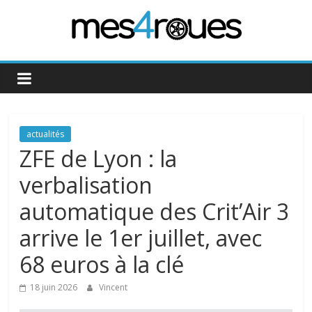
Passer
au
contenu
Mes4Roues
actualités
ZFE de Lyon : la
verbalisation
automatique des Crit’Air 3
arrive le 1er juillet, avec
68 euros à la clé
18 juin 2026
Vincent