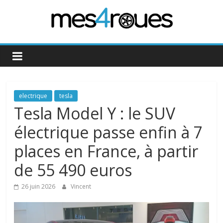
Passer
au
contenu
Mes4Roues
electrique
tesla
Tesla Model Y : le SUV
électrique passe enfin à 7
places en France, à partir
de 55 490 euros
26 juin 2026
Vincent