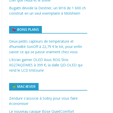
cher que l’Audi et le BMW
Bugatti dévoile la Destrier, un W16 de 1 600 ch
construit en un seul exemplaire à Molsheim
BONS PLANS
Deux petits capteurs de température et
d’humidité SonOff à 22,79 € le lot, pour enfin
savoir ce qui se passe vraiment chez vous
L’écran gamer OLED Asus ROG Strix
XG27AQDMES à 399 €, la dalle QD-OLED qui
rend le LCD tristoune
MAC4EVER
Zendure s'associe à Sobry pour vous faire
économiser
Le nouveau casque Bose QuietComfort