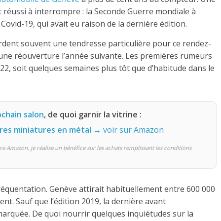
t réussi à interrompre : la Seconde Guerre mondiale à
ovid-19, qui avait eu raison de la dernière édition.
rdent souvent une tendresse particulière pour ce rendez-
 à une réouverture l’année suivante. Les premières rumeurs
22, soit quelques semaines plus tôt que d’habitude dans le
ochain salon
, de quoi garnir la vitrine :
ures miniatures en métal
→ voir sur Amazon
re Amazon, je réalise un bénéfice sur les achats remplissant les conditions
réquentation. Genève attirait habituellement entre 600 000
ent. Sauf que l’édition 2019, la dernière avant
 marquée. De quoi nourrir quelques inquiétudes sur la