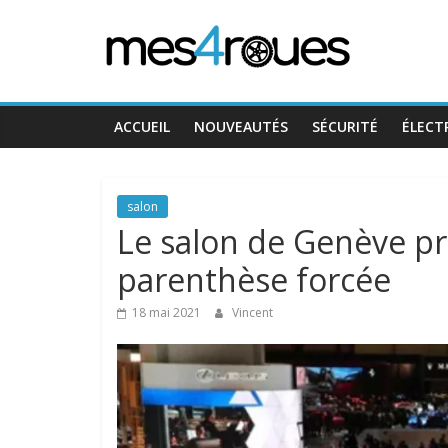
Passer
Mes4Roues
au
contenu
ACCUEIL
NOUVEAUTÉS
SÉCURITÉ
ÉLECT
salon
Le salon de Genève pr
parenthèse forcée
18 mai 2021
Vincent