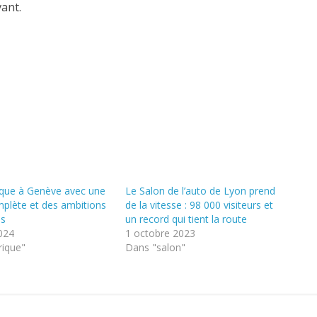
vant.
rque à Genève avec une
Le Salon de l’auto de Lyon prend
lète et des ambitions
de la vitesse : 98 000 visiteurs et
es
un record qui tient la route
2024
1 octobre 2023
rique"
Dans "salon"