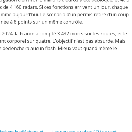
 de 4 160 radars. Si ces fonctions arrivent un jour, chaque
comme aujourd’hui. Le scénario d’un permis retiré d’un coup
onnée à 8 points sur un même contrôle.
n 2024, la France a compté 3 432 morts sur les routes, et le
nt corporel sur quatre. L’objectif n’est pas absurde. Mais
ne déclenchera aucun flash. Mieux vaut quand même le
flashent le téléphone et
Les nouveaux radars ETU ne vont