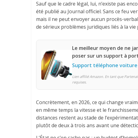
Sauf que le cadre légal, lui, n’existe pas en
été publié au Journal officiel. Sans ce feu v
mais il ne peut envoyer aucun procès-verbal.
de sérieux problèmes juridiques liés à la vie p
Le meilleur moyen de ne ja
poser sur un support à por
Support téléphone voiture
Lien affilié Amazon. En tant que Partenai
requises.
Concrètement, en 2026, ce qui change vraimen
en même temps la vitesse et le franchissemen
distances restent au stade de l’expérimentat
plutôt de deux à trois ans avant une détect
L’État ne s’en cache pas : un budget d’homol