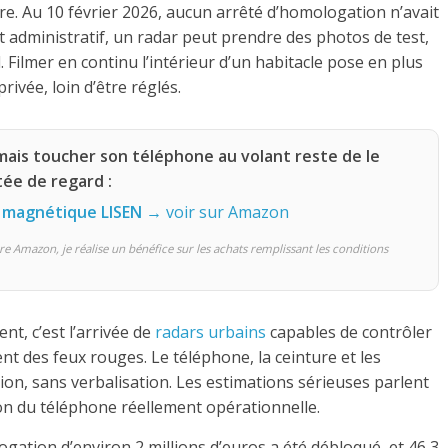
core. Au 10 février 2026, aucun arrêté d’homologation n’avait
ert administratif, un radar peut prendre des photos de test,
 Filmer en continu l’intérieur d’un habitacle pose en plus
rivée, loin d’être réglés.
mais toucher son téléphone au volant reste de le
tée de regard :
 magnétique LISEN
→ voir sur Amazon
re Amazon, je réalise un bénéfice sur les achats remplissant les conditions
t, c’est l’arrivée de
radars urbains
capables de contrôler
t des feux rouges. Le téléphone, la ceinture et les
ion, sans verbalisation. Les estimations sérieuses parlent
ion du téléphone réellement opérationnelle.
ogation d’environ 2 millions d’euros a été débloqué, et 46,3