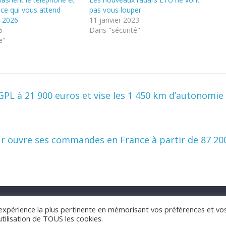
: ce qui vous attend
pas vous louper
n 2026
11 janvier 2023
6
Dans "sécurité"
e"
u GPL à 21 900 euros et vise les 1 450 km d’autonomie
eur ouvre ses commandes en France à partir de 87 20
Mes4Roues.fr 2021 -
CGU
-
Contact