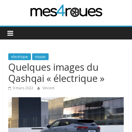
Passer
au
contenu
Mes4Roues
electrique
nissan
Quelques images du
Qashqai « électrique »
9 mars 2022
Vincent