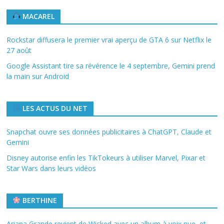
MACAREL
Rockstar diffusera le premier vrai aperçu de GTA 6 sur Netflix le
27 août
Google Assistant tire sa révérence le 4 septembre, Gemini prend
la main sur Android
LES ACTUS DU NET
Snapchat ouvre ses données publicitaires à ChatGPT, Claude et
Gemini
Disney autorise enfin les TikTokeurs à utiliser Marvel, Pixar et
Star Wars dans leurs vidéos
BERTHINE
Ariana Grande revient de Wicked avec un album à voix nue, et