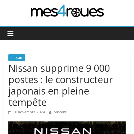
Passer
au
contenu
Mes4Roues
nissan
Nissan supprime 9 000
postes : le constructeur
japonais en pleine
tempête
10 novembre 2024
Vincent