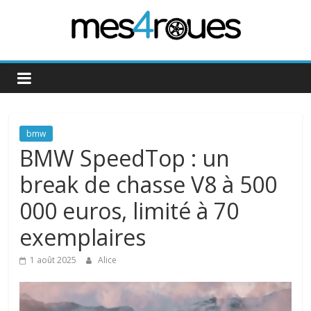
Passer
au
contenu
Mes4Roues
bmw
BMW SpeedTop : un
break de chasse V8 à 500
000 euros, limité à 70
exemplaires
1 août 2025
Alice