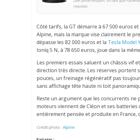
Lien affilié Amazon. En tant que Partenai
requises.
Côté tarifs, la GT démarre à 67 500 euros et
Alpine, mais la marque vise clairement le pr
dépasse les 82 000 euros et la
Tesla Model 
Ioniq 5 N, à 78 650 euros, joue dans la mêm
Les premiers essais saluent un châssis vif e
direction très directe. Les réserves portent
pouces, un freinage régénératif pas toujour
sans affichage tête haute ni toit panoramiqu
Reste un argument que les concurrents ne pe
moteurs viennent de Cléon et ses batteries 
entièrement pensée et produite en France, c
Crédit photo :
Alpine
Partager :