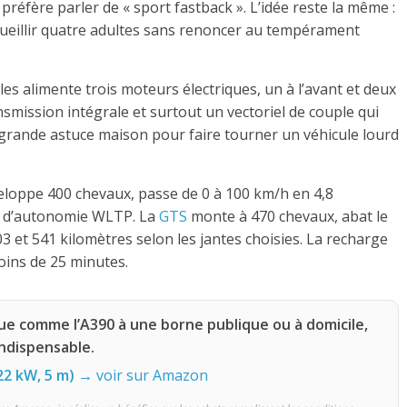
 préfère parler de « sport fastback ». L’idée reste la même :
cueillir quatre adultes sans renoncer au tempérament
les alimente trois moteurs électriques, un à l’avant et deux
nsmission intégrale et surtout un vectoriel de couple qui
a grande astuce maison pour faire tourner un véhicule lourd
eloppe 400 chevaux, passe de 0 à 100 km/h en 4,8
s d’autonomie WLTP. La
GTS
monte à 470 chevaux, abat le
3 et 541 kilomètres selon les jantes choisies. La recharge
oins de 25 minutes.
ue comme l’A390 à une borne publique ou à domicile,
indispensable.
22 kW, 5 m)
→ voir sur Amazon