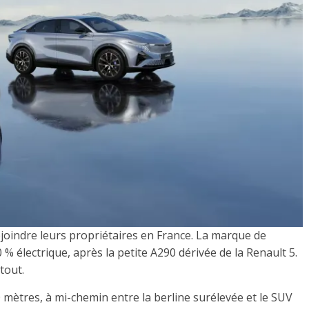
oindre leurs propriétaires en France. La marque de
 électrique, après la petite A290 dérivée de la Renault 5.
tout.
 mètres, à mi-chemin entre la berline surélevée et le SUV