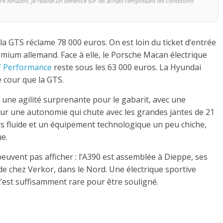
re Amazon, je réalise un bénéfice sur les achats remplissant les conditions
 la GTS réclame 78 000 euros. On est loin du ticket d’entrée
emium allemand. Face à elle, le Porsche Macan électrique
Y Performance
reste sous les 63 000 euros. La Hyundai
e cour que la GTS.
t une agilité surprenante pour le gabarit, avec une
 sur une autonomie qui chute avec les grandes jantes de 21
s fluide et un équipement technologique un peu chiche,
e.
uvent pas afficher : l’A390 est assemblée à Dieppe, ses
de chez Verkor, dans le Nord. Une électrique sportive
’est suffisamment rare pour être souligné.