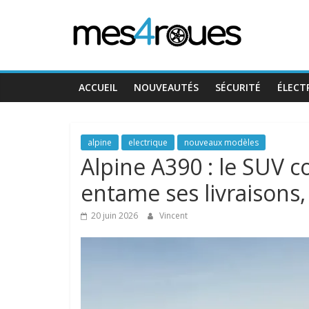
Passer
Mes4Roues
au
contenu
ACCUEIL
NOUVEAUTÉS
SÉCURITÉ
ÉLECT
alpine
electrique
nouveaux modèles
Alpine A390 : le SUV c
entame ses livraisons,
20 juin 2026
Vincent