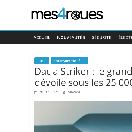
Passer
Mes4Roues
au
contenu
ACCUEIL
NOUVEAUTÉS
SÉCURITÉ
ÉLECT
dacia
nouveaux modèles
Dacia Striker : le gra
dévoile sous les 25 00
20 juin 2026
Vincent