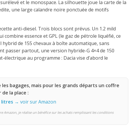
 surélevé et le monospace. La silhouette joue la carte de la
édite, une large calandre noire ponctuée de motifs
ecette anti-diesel. Trois blocs sont prévus. Un 1.2 mild
i combine essence et GPL (le gaz de pétrole liquéfié, ce
ll hybrid de 155 chevaux à boîte automatique, sans
ent passer partout, une version hybride-G 4×4 de 150
ut-électrique au programme : Dacia vise d’abord le
e les bagages, mais pour les grands départs un coffre
 de la place :
 litres
→ voir sur Amazon
re Amazon, je réalise un bénéfice sur les achats remplissant les conditions