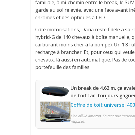
familiale, à mi-chemin entre le break, le SUV
garde au sol relevée, avec une face avant in
chromés et des optiques à LED.
Côté motorisations, Dacia reste fidèle à sa r
hybrid-G de 140 chevaux à boîte manuelle, qu
carburant moins cher à la pompe). Un 1.8 fu
recharge à brancher. Et, pour ceux qui veul
chevaux, là aussi en automatique. Pas de to
portefeuille des familles.
Un break de 4,62 m, ça aval
de toit fait toujours gagner
Coffre de toit universel 400
Lien affilié Amazon. En tant que Partenai
requises.