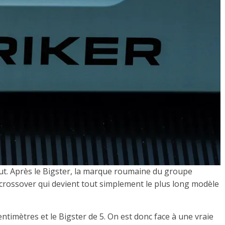
ut. Après le Bigster, la marque roumaine du groupe
ak crossover qui devient tout simplement le plus long modèle
entimètres et le Bigster de 5. On est donc face à une vraie