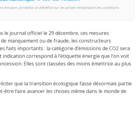
re Amazon, je réalise un bénéfice sur les achats remplissant les conditions
 le journal officiel le 29 décembre, ces mesures
 cas de manquement ou de fraude, les constructeurs
s faits importants : la catégorie d’émissions de CO2 sera
t indication correspond à l’étiquette énergie que l’on voit
oncession. Elles sont classées des moins émettrice au plus
liciter que la transition écologique fasse désormais partie
ut-être faire avancer les choses même dans le monde de