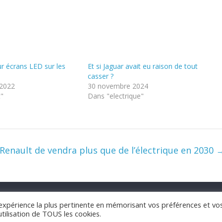
r écrans LED sur les
Et si Jaguar avait eu raison de tout
n
casser ?
 2022
30 novembre 2024
t"
Dans "electrique"
Renault de vendra plus que de l’électrique en 2030
Mes4Roues.fr 2021 -
CGU
-
Contact
l'expérience la plus pertinente en mémorisant vos préférences et vo
utilisation de TOUS les cookies.