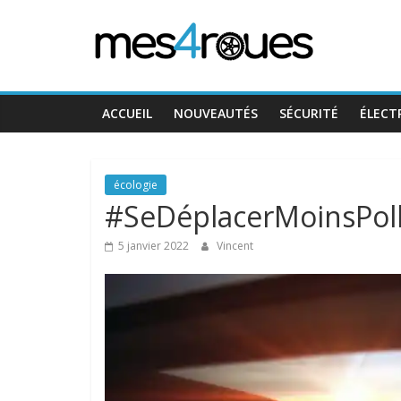
Passer
Mes4Roues
au
contenu
ACCUEIL
NOUVEAUTÉS
SÉCURITÉ
ÉLECT
écologie
#SeDéplacerMoinsPol
5 janvier 2022
Vincent