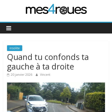
Passer
au
contenu
Mes4Roues
insolite
Quand tu confonds ta
gauche à ta droite
20 janvier 2026
Vincent