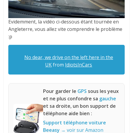
Evidemment, la vidéo ci-dessous étant tournée en
Angleterre, vous allez vite comprendre le problème
:p
No dear, we drive on the left here in the
UK
from
IdiotsInCars
Pour garder le
GPS
sous les yeux
et ne plus confondre sa
gauche
et sa droite, un bon support de
téléphone aide bien :
Support téléphone voiture
Beeasy
→ voir sur Amazon