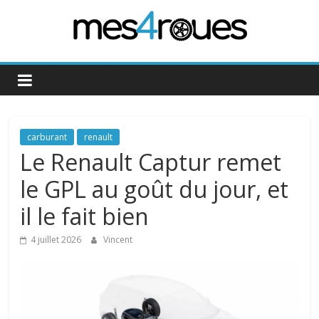
Passer
au
contenu
Mes4Roues
carburant
renault
Le Renault Captur remet
le GPL au goût du jour, et
il le fait bien
4 juillet 2026
Vincent