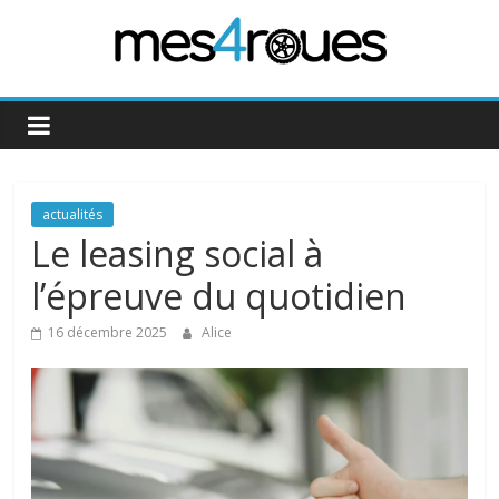
Passer
au
contenu
Mes4Roues
actualités
Le leasing social à
l’épreuve du quotidien
16 décembre 2025
Alice